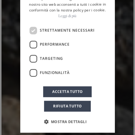
nostro sito web acconsenti a tutti i cookie in
conformità con la nostra policy per i cookie.
Leggi di più
STRETTAMENTE NECESSARI
PERFORMANCE
HOME
VINI
/
/
Eruzione 1614
TARGETING
Pinot Nero
FUNZIONALITÀ
Terre Siciliane I.G.T.
ACCETTA TUTTO
RIFIUTA TUTTO
MOSTRA DETTAGLI