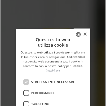
×
Questo sito web
utilizza cookie
ITALIAN
Questo sito web utilizza i cookie per migliorare
ENGLISH
la tua esperienza di navigazione. Utilizzando il
nostro sito web acconsenti a tutti i cookie in
conformità con la nostra policy per i cookie.
Leggi di più
STRETTAMENTE NECESSARI
HOME
NEWS ED EVENTI
NEWS
/
/
/
PERFORMANCE
I vini La Segreta
TARGETING