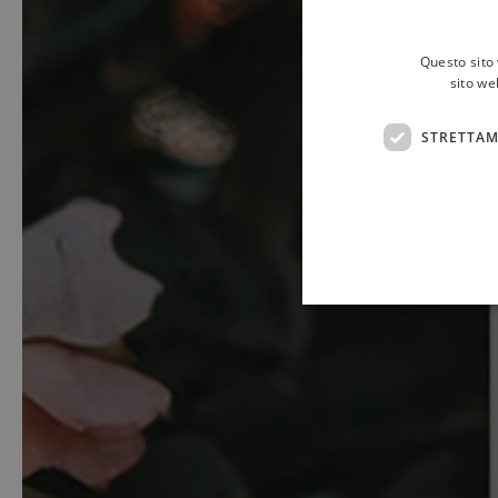
Questo sito 
sito we
STRETTAM