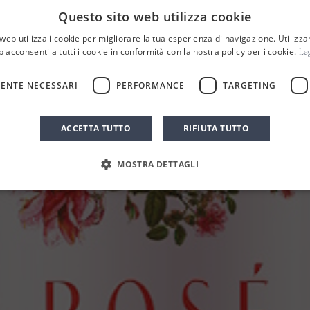
Questo sito web utilizza cookie
web utilizza i cookie per migliorare la tua esperienza di navigazione. Utilizza
b acconsenti a tutti i cookie in conformità con la nostra policy per i cookie.
Leg
ENTE NECESSARI
PERFORMANCE
TARGETING
HOME
NEWS ED EVENTI
NEWS
/
/
/
Rosé 2024: ancor più floreale
ACCETTA TUTTO
RIFIUTA TUTTO
MOSTRA DETTAGLI