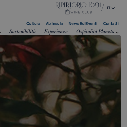
/
IT
EN
Cultura
Ab Insula
News Ed Eventi
Contatti
Sostenibilità
Esperienze
Ospitalità Planeta