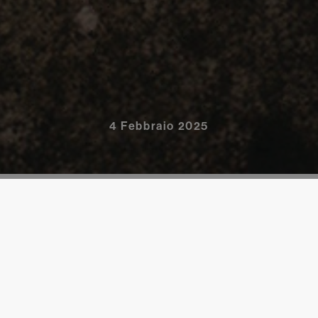
4 Febbraio 2025
rinnova l’omaggio alla natura e alla bellezza. Ispirata ancora un
elebra la Rosa Damascena, fiore antico e inebriante, proprio 
 eleganza e freschezza del vino: un blend raffinato di Nero d