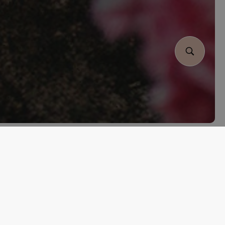
a volta all’Erbario Picto di
come il nostro
.
Rosé
’Avola, Syrah e una nota di