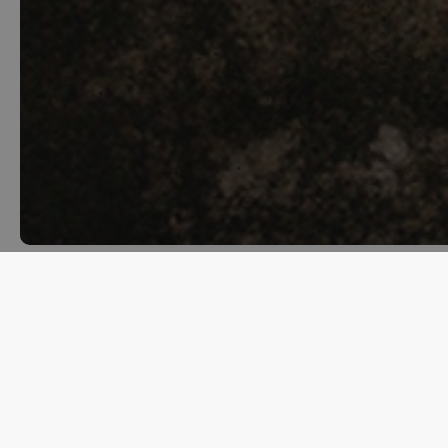
Il restyling della nostra etichetta 
Giuseppe Riggio, l’illustrazione c
Un’etichetta che esprime la stessa