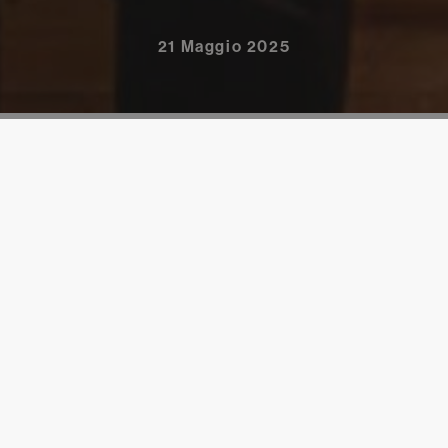
21 Maggio 2025
 non ci stancheremo mai di raccontarvelo. Alessio Planeta è il
ho/neutra e dedicata alle persone e alle aziende che vivono e r
eutra.com