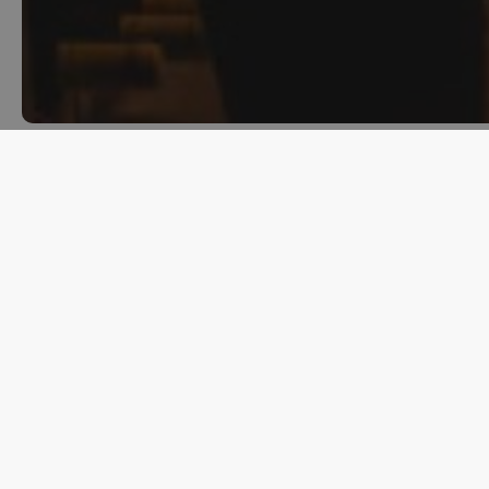
Se il vino è un viaggio nel tempo,
to be Italian”, la serie firmata ec
Scopri la serie completa su
echon