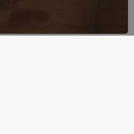
 volto del primo episodio di “Proud
appresentano l’Italia più autentica.