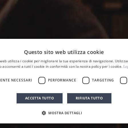
Questo sito web utilizza cookie
web utilizza i cookie per migliorare la tua esperienza di navigazione. Utilizza
b acconsenti a tutti i cookie in conformità con la nostra policy per i cookie.
Leg
ENTE NECESSARI
PERFORMANCE
TARGETING
HOME
NEWS ED EVENTI
NEWS
/
/
/
o be Italian: PLANETA + ech
ACCETTA TUTTO
RIFIUTA TUTTO
MOSTRA DETTAGLI