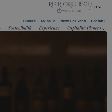
/
IT
EN
Cultura
Ab Insula
News Ed Eventi
Contatti
Sostenibilità
Esperienze
Ospitalità Planeta