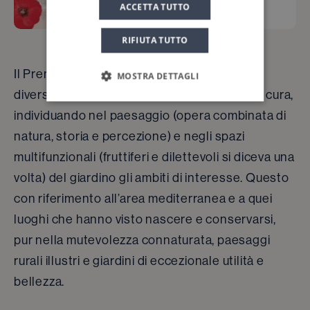
ACCETTA TUTTO
RIFIUTA TUTTO
Il Premio Letterario intende ampliare e
MOSTRA DETTAGLI
diversificare il rapporto tra coltura, cultura e cura,
individuando nel paesaggio (opera combinata di
natura, storia e percezione) e negli spazi
multifunzionali (fruttiferi e dilettevoli si diceva una
volta) del giardino gli ambiti di interesse. Questo
con riferimento all’area mediterranea e a quei
luoghi che hanno visto nascere e conservarsi,
pur nella mutevolezza connaturata, paesaggi
rurali illustri e giardini di eccezionale utilità e
bellezza.