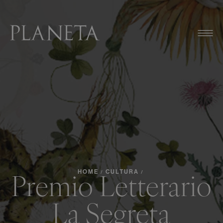
HOME
CULTURA
/
/
Premio Letterario
La Segreta