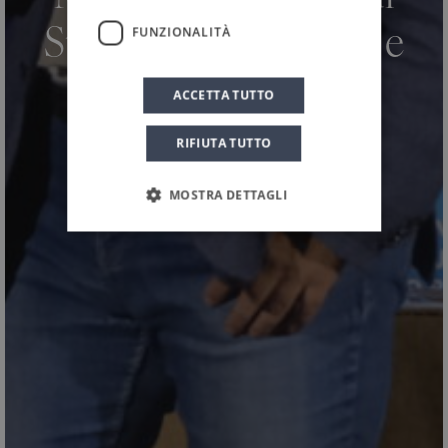
FUNZIONALITÀ
Strada degli Scrittori e
Treccani
ACCETTA TUTTO
RIFIUTA TUTTO
MOSTRA DETTAGLI